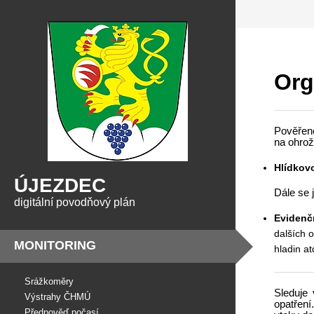
Org
Pověřené
na ohro
Hlídkov
ÚJEZDEC
Dále se 
digitální povodňový plán
Evidenč
dalších 
MONITORING
hladin at
Srážkoměry
Sleduje
Výstrahy ČHMÚ
opatření
Předpověď počasí