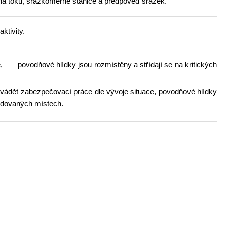
y na toku, srážkoměrné stanice a předpověď srážek.
ktivity.
e, povodňové hlídky jsou rozmístěny a střídají se na kritických
vádět zabezpečovací práce dle vývoje situace, povodňové hlídky
ledovaných místech.