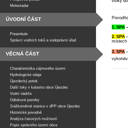
vtoky do
Meteoradar
Povodňov
ÚVODNÍ ČÁST
1. SPA
–
Preambule
2. SPA
-
Správci vodních toků a vodoprávní úřad
místech 
3. SPA
-
VĚCNÁ ČÁST
vykonáva
Charakteristika zájmového území
Hydrologické údaje
Újezdecký potok
Další toky v katastru obce Újezdec
Vodní nádrže
Odtokové poměry
Srážkoměrné stanice v dPP obce Újezdec
Historické povodně
Analýza časových možností
Popis správního území obce