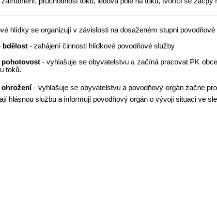
 zatrubnění, průchodnost toku, ledová pole na toku, tvořící se zácp
é hlídky se organizují v závislosti na dosaženém stupni povodňové a
 bdělost
- zahájení činnosti hlídkové povodňové služby
 pohotovost
- vyhlašuje se obyvatelstvu a začíná pracovat PK obc
u toků.
 ohrožení
- vyhlašuje se obyvatelstvu a povodňový orgán začne pro
jí hlásnou službu a informují povodňový orgán o vývoji situaci ve s