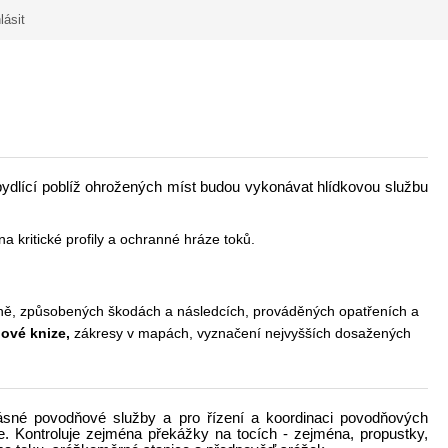
lásit
dlící poblíž ohrožených míst budou vykonávat hlídkovou službu
a kritické profily a ochranné hráze toků.
ě, způsobených škodách a následcích, prováděných opatřeních a
ové knize,
zákresy v mapách, vyznačení nejvyšších dosažených
lásné povodňové služby a pro řízení a koordinaci povodňových
. Kontroluje zejména překážky na tocích - zejména, propustky,