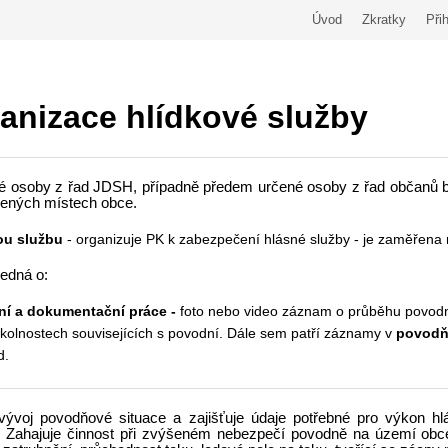
Úvod
Zkratky
Přih
anizace hlídkové služby
 osoby z řad JDSH, případně předem určené osoby z řad občanů by
žených místech obce.
ou službu
- organizuje PK k zabezpečení hlásné služby - je zaměřena n
jedná o:
ní a dokumentační práce -
foto nebo video záznam o průběhu povodn
okolnostech souvisejících s povodní. Dále sem patří záznamy v
povodň
d.
 vývoj povodňové situace a zajišťuje údaje potřebné pro výkon h
. Zahajuje činnost při zvýšeném nebezpečí povodně na území obce