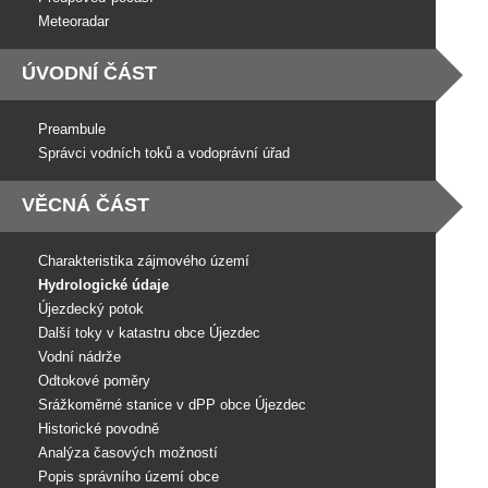
Meteoradar
ÚVODNÍ ČÁST
Preambule
Správci vodních toků a vodoprávní úřad
VĚCNÁ ČÁST
Charakteristika zájmového území
Hydrologické údaje
Újezdecký potok
Další toky v katastru obce Újezdec
Vodní nádrže
Odtokové poměry
Srážkoměrné stanice v dPP obce Újezdec
Historické povodně
Analýza časových možností
Popis správního území obce