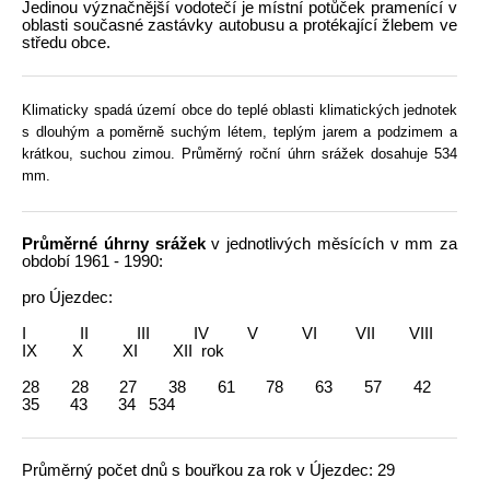
Jedinou význačnější vodotečí je místní potůček pramenící v
oblasti současné zastávky autobusu a protékající žlebem ve
středu obce.
Klimaticky spadá území obce do teplé oblasti klimatických jednotek
s dlouhým a poměrně suchým létem, teplým jarem a podzimem a
krátkou, suchou zimou. Průměrný roční úhrn srážek dosahuje 53
4
mm.
Průměrné úhrny srážek
v jednotlivých měsících v mm za
období 1961 - 1990:
pro Újezdec:
I II III IV V VI VII VIII
IX X XI XII rok
28 28 27 38 61 78 63 57 42
35 43 34 534
Průměrný počet dnů s bouřkou za rok v Újezdec: 29