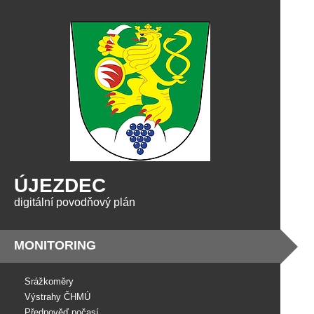
ÚJEZDEC
digitální povodňový plán
MONITORING
Srážkoměry
Výstrahy ČHMÚ
Předpověď počasí