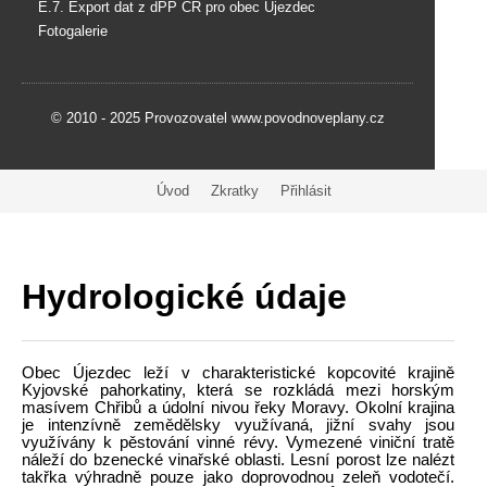
E.7. Export dat z dPP ČR pro obec Újezdec
Fotogalerie
© 2010 - 2025 Provozovatel www.povodnoveplany.cz
Úvod
Zkratky
Přihlásit
Hydrologické údaje
Obec Újezdec leží v charakteristické kopcovité krajině
Kyjovské pahorkatiny, která se rozkládá mezi horským
masívem Chřibů a údolní nivou řeky Moravy. Okolní krajina
je intenzívně zemědělsky využívaná, jižní svahy jsou
využívány k pěstování vinné révy. Vymezené viniční tratě
náleží do bzenecké vinařské oblasti. Lesní porost lze nalézt
takřka výhradně pouze jako doprovodnou zeleň vodotečí.