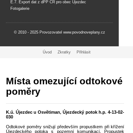
E.7. Export dat z dPP ČR pro obec Újezdec
Fotogalerie
© 2010 - 2025 Provozovatel www.povodnoveplany.cz
Úvod
Zkratky
Přihlásit
Místa omezující odtokové
poměry
K.ú. Újezdec u Osvětiman, Újezdecký potok h.p. 4-13-02-
030
Odtokové poměry snižují především propustkem při křížení
Újezdeckého potoka s pozemní komunikací. Propustek