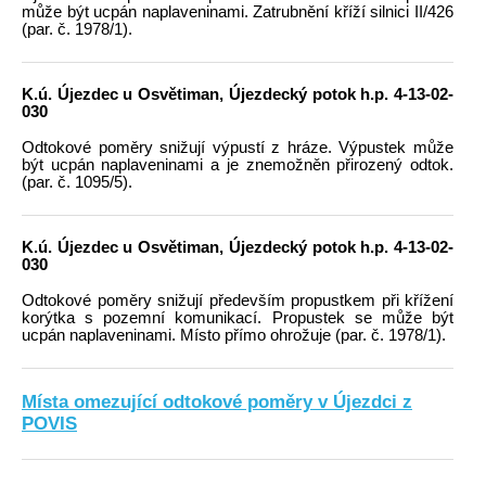
může být ucpán naplaveninami. Zatrubnění kříží silnici II/426
(par. č. 1978/1).
K.ú. Újezdec u Osvětiman, Újezdecký potok h.p. 4-13-02-
030
Odtokové poměry snižují výpustí z hráze. Výpustek může
být ucpán naplaveninami a je znemožněn přirozený odtok.
(par. č. 1095/5).
K.ú. Újezdec u Osvětiman, Újezdecký potok h.p. 4-13-02-
030
Odtokové poměry snižují především propustkem při křížení
korýtka s pozemní komunikací. Propustek se může být
ucpán naplaveninami. Místo přímo ohrožuje (par. č. 1978/1).
Místa omezující odtokové poměry v Újezdci z
POVIS