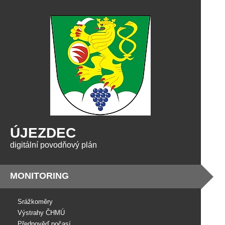
ÚJEZDEC
digitální povodňový plán
MONITORING
Srážkoměry
Výstrahy ČHMÚ
Předpověď počasí