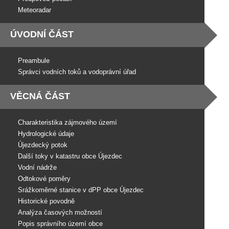
Meteoradar
ÚVODNÍ ČÁST
Preambule
Správci vodních toků a vodoprávní úřad
VĚCNÁ ČÁST
Charakteristika zájmového území
Hydrologické údaje
Újezdecký potok
Další toky v katastru obce Újezdec
Vodní nádrže
Odtokové poměry
Srážkoměrné stanice v dPP obce Újezdec
Historické povodně
Analýza časových možností
Popis správního území obce