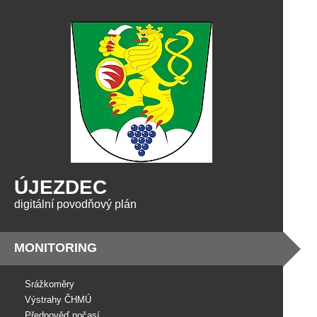
ÚJEZDEC
digitální povodňový plán
MONITORING
Srážkoměry
Výstrahy ČHMÚ
Předpověď počasí