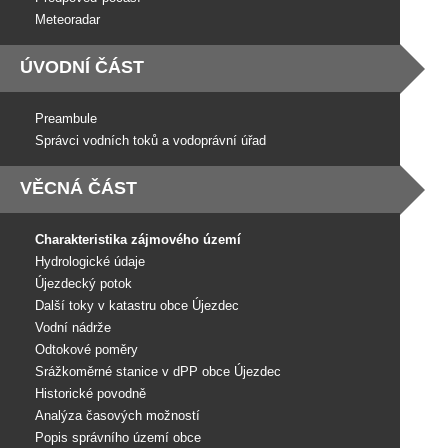
Meteoradar
ÚVODNÍ ČÁST
Preambule
Správci vodních toků a vodoprávní úřad
VĚCNÁ ČÁST
Charakteristika zájmového území
Hydrologické údaje
Újezdecký potok
Další toky v katastru obce Újezdec
Vodní nádrže
Odtokové poměry
Srážkoměrné stanice v dPP obce Újezdec
Historické povodně
Analýza časových možností
Popis správního území obce