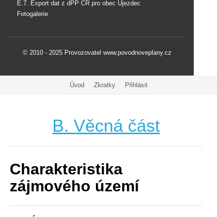
E.7. Export dat z dPP ČR pro obec Újezdec
Fotogalerie
© 2010 - 2025 Provozovatel www.povodnoveplany.cz
Úvod
Zkratky
Přihlásit
B. Věcná část
Charakteristika
zájmového území